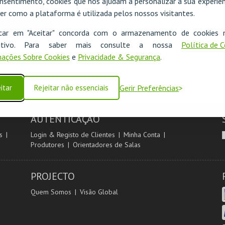
nsentimento, cookies que nos ajudam a personalizar a sua experiên
er como a plataforma é utilizada pelos nossos visitantes.
icar em "Aceitar" concorda com o armazenamento de cookies 
ositivo. Para saber mais consulte a nossa
Política de 
ações Sobre Cookies
e
Privacidade & Segurança
.
itar
Rejeitar não essenciais
Gerir Preferências
AUTENTICAÇÃO
s
Login & Registo de Clientes
Minha Conta
Produtores
Orientadores de Salas
PROJECTO
Quem Somos
Visão Global