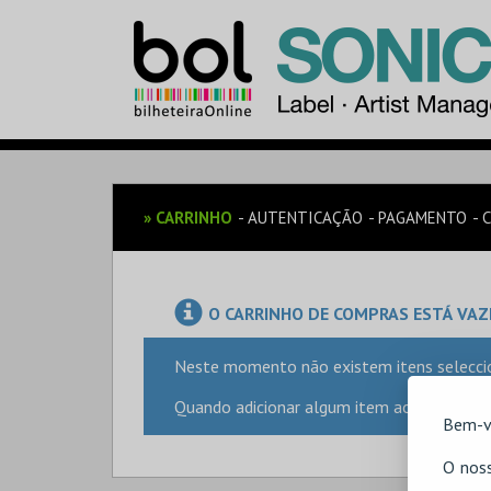
»
CARRINHO
AUTENTICAÇÃO
PAGAMENTO
O CARRINHO DE COMPRAS ESTÁ VAZ
Neste momento não existem itens selecci
Quando adicionar algum item ao seu carrinh
Bem-v
O noss