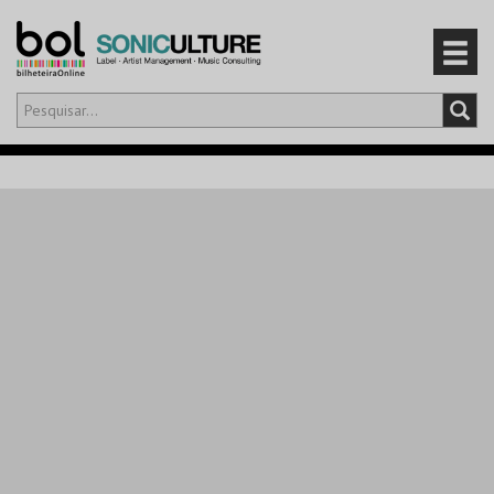
Olá,
iniciar sessão
PT
0
CARRINHO
EVENTOS
CARTÕES
PRODUTOS