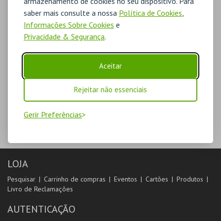
armazenamento de cookies no seu dispositivo. Para
saber mais consulte a nossa
Política de Cookies
,
Informações Sobre Cookies
e
Privacidade & Segurança
.
Aceitar
Rejeitar não essenciais
Gerir Preferências
LOJA
Pesquisar
Carrinho de compras
Eventos
Cartões
Produtos
Livro de Reclamações
AUTENTICAÇÃO